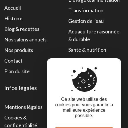
Accueil
Transformation
Histoire
Gestion de l'eau
Blog & recettes
Aquaculture raisonnée
& durable
Nos salons annuels
Santé & nutrition
Nos produits
Contact
Plan du site
Infos légales
Suivez-nous
Ce site web utilise des
cookies pour vous garantir la
Mentions légales
Facebook
meilleure expérience
possible.
Cookies &
Instagram
confidentialité